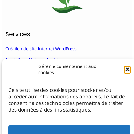
Services
Création de site Internet WordPress
Prestations Matomo Analytics
Gérer le consentement aux
Maintenance de site WordPress
cookies
Migration de site Internet
Ce site utilise des cookies pour stocker et/ou
Bénévolat de compétences
accéder aux informations des appareils. Le fait de
consentir à ces technologies permettra de traiter
des données à des fins statistiques.
À propos de Thanh Nguyen
Mentions légales