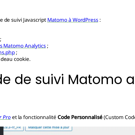
de de suivi Javascript
Matomo à WordPress
:
;
ss Matomo Analytics
;
ns.php
;
ndeau cookie.
code de suivi Matomo 
r Pro
et la fonctionnalité
Code Personnalisé
(Custom Code