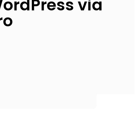
ordPress via
ro