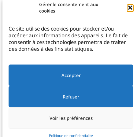
Création de site Internet WordPress
Gérer le consentement aux
cookies
Prestations Matomo Analytics
Maintenance de site WordPress
Ce site utilise des cookies pour stocker et/ou
accéder aux informations des appareils. Le fait de
Migration de site Internet
consentir à ces technologies permettra de traiter
des données à des fins statistiques.
Bénévolat de compétences
Accepter
À propos de Thanh Nguyen
Mentions légales
Refuser
Politique de confidentialité
Contactez-moi
Voir les préférences
Politique de confidentialité