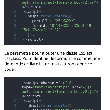
eu1.hsforms.net/forms/embed/v2.js"
>
</script>
<script>
  hbspt.
forms
.
create
(
{
    portalId: 
"254XXXXX"
,
    formId: 
"0114XXXX-cXXc-4d19-
15ab-76zcd2413h37"
}
)
;
</script>
Le paramètre pour ajouter une classe CSS est
cssClass. Pour identifier le formulaire comme une
demande de livre blanc, nous aurons donc ce
code :
<script charset=
"utf-8"
type=
"text/javascript"
 src=
"//js-
eu1.hsforms.net/forms/embed/v2.js"
>
</script>
<script>
  hbspt.
forms
.
create
(
{
    cssClass: 
"hsform_livreblanc"