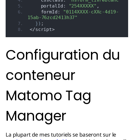
    portalId: 
"254XXXXX"
,
    formId: 
"0114XXXX-cXXc-4d19-
15ab-76zcd2413h37"
}
)
;
</script>
Configuration du
conteneur
Matomo Tag
Manager
La plupart de mes tutoriels se baseront sur le