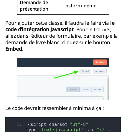
Demande de
hsform_demo
présentation
Pour ajouter cette classe, il faudra le faire via
le
code d’intégration Javascript
. Pour le trouver,
allez dans l’éditeur de formulaire, par exemple la
demande de livre blanc, cliquez sur le bouton
Embed
.
Le code devrait ressembler à minima à ça :
<script charset=
"utf-8"
type=
"text/javascript"
 src=
"//js-