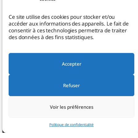
Prestations Matomo Analytics
Maintenance de site WordPress
Ce site utilise des cookies pour stocker et/ou
accéder aux informations des appareils. Le fait de
Migration de site Internet
consentir à ces technologies permettra de traiter
des données à des fins statistiques.
Bénévolat de compétences
Accepter
À propos de Thanh Nguyen
Mentions légales
Refuser
Politique de confidentialité
Contactez-moi
Voir les préférences
Politique de confidentialité
Site créé avec
grâce à WordPress – Les photos et