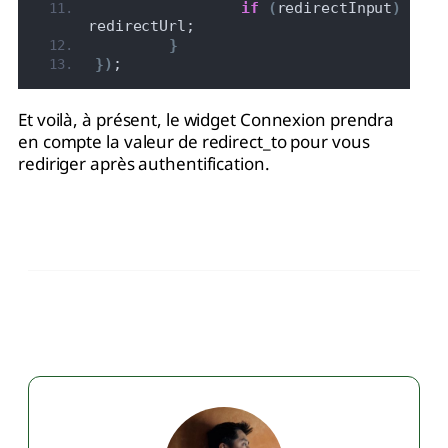
if
(
redirectInput
)
 redi
redirectUrl;
}
}
)
;
Et voilà, à présent, le widget Connexion prendra
en compte la valeur de redirect_to pour vous
rediriger après authentification.